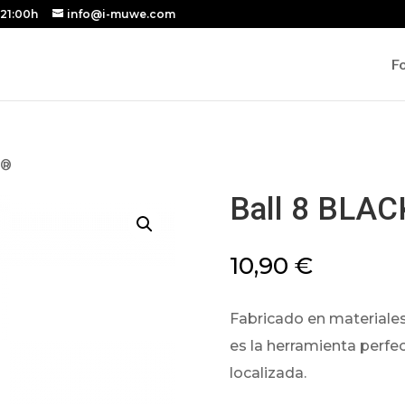
 21:00h
info@i-muwe.com
F
L®
Ball 8 BLA
10,90
€
Fabricado en materiale
es la herramienta perfec
localizada.