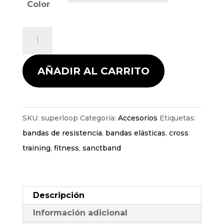
Color
Bandas
elásticas
Sanctband
AÑADIR AL CARRITO
cantidad
SKU:
superloop
Categoría:
Accesorios
Etiquetas:
bandas de resistencia
,
bandas elásticas
,
cross
training
,
fitness
,
sanctband
Descripción
Información adicional