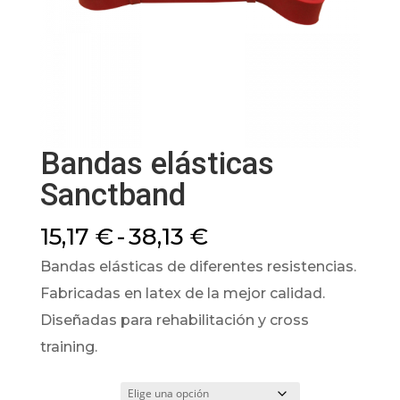
Bandas elásticas
Sanctband
Rango
15,17
€
-
38,13
€
de
Bandas elásticas de diferentes resistencias.
precios:
Fabricadas en latex de la mejor calidad.
desde
Diseñadas para rehabilitación y cross
15,17 €
training.
hasta
38,13 €